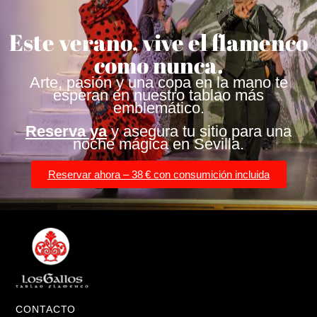
Este verano, vive el flamenco
como nunca.
Arte, pasión y una copa en la mano te
esperan en nuestro tablao más
emblemático.
Reserva ya
y asegura tu sitio para una
noche mágica en Sevilla.
Reservar ahora – 38 € con consumición incluida
CONTACTO